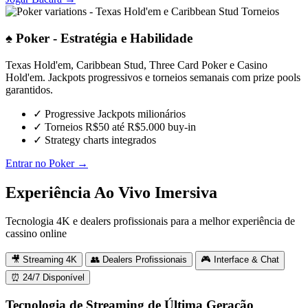
Torneios
♠️ Poker - Estratégia e Habilidade
Texas Hold'em, Caribbean Stud, Three Card Poker e Casino
Hold'em. Jackpots progressivos e torneios semanais com prize pools
garantidos.
✓ Progressive Jackpots milionários
✓ Torneios R$50 até R$5.000 buy-in
✓ Strategy charts integrados
Entrar no Poker →
Experiência Ao Vivo Imersiva
Tecnologia 4K e dealers profissionais para a melhor experiência de
cassino online
🎥 Streaming 4K
👥 Dealers Profissionais
🎮 Interface & Chat
⏰ 24/7 Disponível
Tecnologia de Streaming de Última Geração