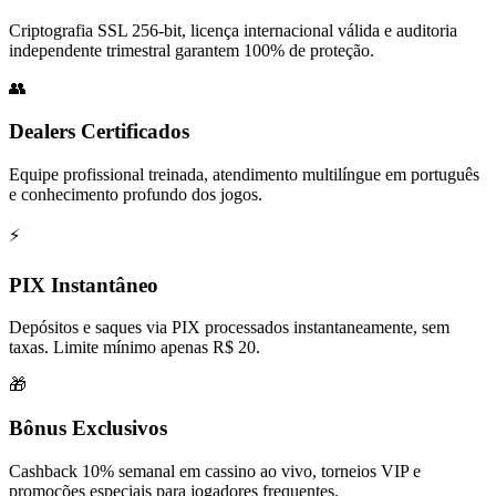
Criptografia SSL 256-bit, licença internacional válida e auditoria
independente trimestral garantem 100% de proteção.
👥
Dealers Certificados
Equipe profissional treinada, atendimento multilíngue em português
e conhecimento profundo dos jogos.
⚡
PIX Instantâneo
Depósitos e saques via PIX processados instantaneamente, sem
taxas. Limite mínimo apenas R$ 20.
🎁
Bônus Exclusivos
Cashback 10% semanal em cassino ao vivo, torneios VIP e
promoções especiais para jogadores frequentes.