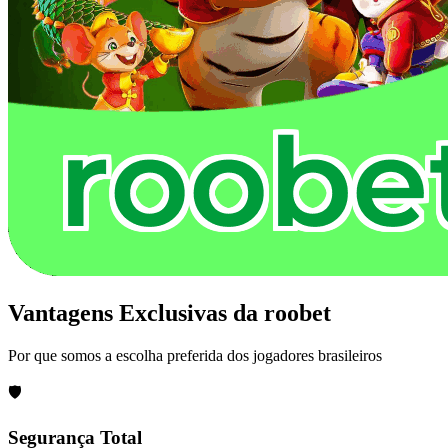
Vantagens Exclusivas da roobet
Por que somos a escolha preferida dos jogadores brasileiros
🛡️
Segurança Total