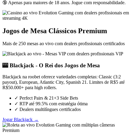
🔞 Apenas para maiores de 18 anos. Jogue com responsabilidade.
Jogos de Mesa Clássicos Premium
Mais de 250 mesas ao vivo com dealers profissionais certificados
VIP
🎰 Blackjack - O Rei dos Jogos de Mesa
Blackjack na roobet oferece variedades completas: Classic (3:2
payout), European, Atlantic City, Spanish 21. Limites de R$5 até
R$50.000+ para high rollers.
✓ Perfect Pairs & 21+3 Side Bets
✓ RTP até 99.5% com estratégia ótima
✓ Dealers multilíngues certificados
Jogar Blackjack →
Premium