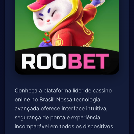
Conheça a plataforma líder de cassino
online no Brasil! Nossa tecnologia
avançada oferece interface intuitiva,
segurança de ponta e experiência
incomparável em todos os dispositivos.