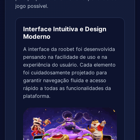
jogo possível.
Interface Intuitiva e Design
Moderno
A interface da roobet foi desenvolvida
pensando na facilidade de uso e na
experiência do usuário. Cada elemento
foi cuidadosamente projetado para
garantir navegação fluida e acesso
rápido a todas as funcionalidades da
plataforma.