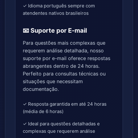
✓ Idioma português sempre com
atendentes nativos brasileiros
📧 Suporte por E-mail
Para questões mais complexas que
requerem análise detalhada, nosso
suporte por e-mail oferece respostas
abrangentes dentro de 24 horas.
Perfeito para consultas técnicas ou
situações que necessitam
documentação.
✓ Resposta garantida em até 24 horas
(média de 6 horas)
✓ Ideal para questões detalhadas e
complexas que requerem análise