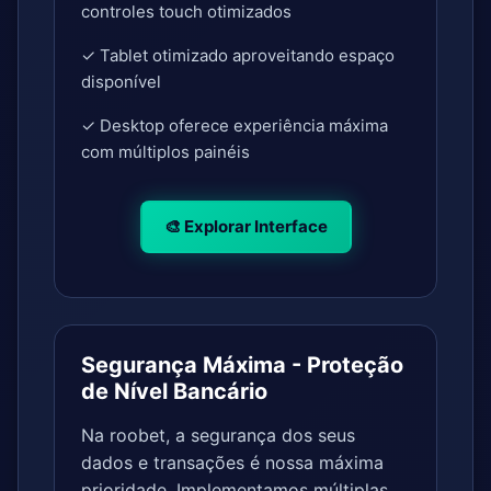
controles touch otimizados
✓ Tablet otimizado aproveitando espaço
disponível
✓ Desktop oferece experiência máxima
com múltiplos painéis
🎨 Explorar Interface
Segurança Máxima - Proteção
de Nível Bancário
Na roobet, a segurança dos seus
dados e transações é nossa máxima
prioridade. Implementamos múltiplas