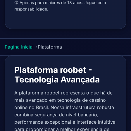
🔞 Apenas para maiores de 18 anos. Jogue com
responsabilidade.
Página Inicial
Plataforma
Plataforma roobet -
Tecnologia Avançada
A plataforma roobet representa o que há de
mais avançado em tecnologia de cassino
online no Brasil. Nossa infraestrutura robusta
combina segurança de nível bancário,
performance excepcional e interface intuitiva
para proporcionar a melhor experiência de