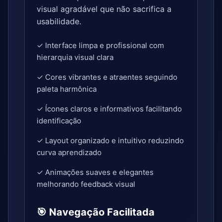
visual agradável que não sacrifica a
usabilidade.
✓ Interface limpa e profissional com
hierarquia visual clara
✓ Cores vibrantes e atraentes seguindo
paleta harmônica
✓ Ícones claros e informativos facilitando
identificação
✓ Layout organizado e intuitivo reduzindo
curva aprendizado
✓ Animações suaves e elegantes
melhorando feedback visual
🎯 Navegação Facilitada