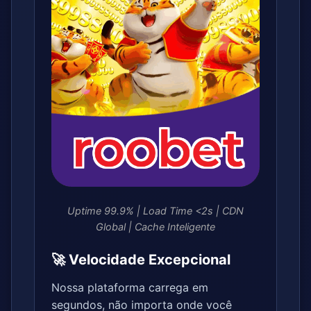
Uptime 99.9% | Load Time <2s | CDN
Global | Cache Inteligente
🚀 Velocidade Excepcional
Nossa plataforma carrega em
segundos, não importa onde você