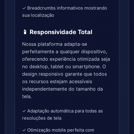
✓ Breadcrumbs informativos mostrando
sua localização
📱 Responsividade Total
Nossa plataforma adapta-se
perfeitamente a qualquer dispositivo,
oferecendo experiência otimizada seja
no desktop, tablet ou smartphone. O
design responsivo garante que todos
os recursos estejam acessíveis
independentemente do tamanho da
tela.
✓ Adaptação automática para todas as
resoluções de tela
✓ Otimização mobile perfeita com