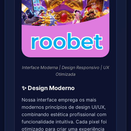
Interface Moderna | Design Responsivo | UX
Otimizada
✨ Design Moderno
Nossa interface emprega os mais
modernos princípios de design UI/UX,
combinando estética profissional com
funcionalidade intuitiva. Cada pixel foi
otimizado para criar uma experiência